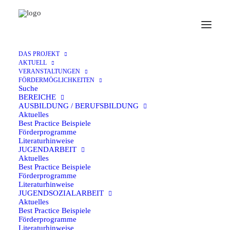
DAS PROJEKT
AKTUELL
VERANSTALTUNGEN
Einladung zum
FÖRDERMÖGLICHKEITEN
Suche
BEREICHE
Fördermittelworkshop 2025
AUSBILDUNG / BERUFSBILDUNG
Aktuelles
Best Practice Beispiele
9. JANUAR 2025
Förderprogramme
Literaturhinweise
Am 12. und 13. Juni 2025 führen wir in Kooperation mit
JUGENDARBEIT
Aktuelles
eurodesk Deutschland in der Geschäftsstelle des aktuellen
Best Practice Beispiele
forums in Gelsenkirchen, wie jedes Jahr, den
Förderprogramme
Literaturhinweise
Fördermittelworkshop „Einführung in die
JUGENDSOZIALARBEIT
Aktuelles
Förderinstrumente der Internationalen Jugendarbeit“ durch.
Best Practice Beispiele
Förderprogramme
Eingeladen sind auch dieses Mal alle Träger und
Literaturhinweise