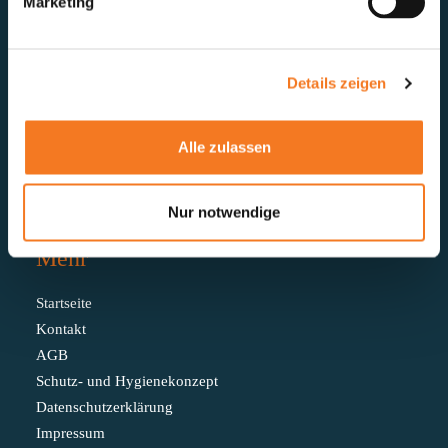
Marketing
aktuelles forum e.V.
Schwarzmühlenstraße 104
45884 Gelsenkirchen
Details zeigen
T. +49 (0) 209 155 10 0
F. +49 (0) 209 155 1029
Alle zulassen
© 2026 aktuelles forum
Nur notwendige
Mehr
Startseite
Kontakt
AGB
Schutz- und Hygienekonzept
Datenschutzerklärung
Impressum