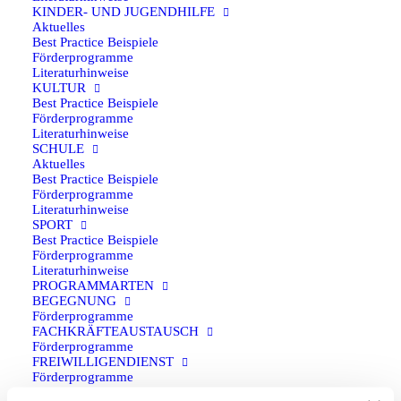
KINDER- UND JUGENDHILFE
Einrichtungen der Jugendsozialarbeit sowie offenen Kinder-
Aktuelles
und Jugendarbeit aus NRW, die sich über Förderinstrumente
Best Practice Beispiele
Förderprogramme
der internationalen Jugendarbeit informieren
Literaturhinweise
möchten.
Neben einem Einblick in europäische und
KULTUR
Best Practice Beispiele
nationale Fördersysteme werden auch private
Förderprogramme
Finanzierungshilfen, Fundraisingkonzepte und
Literaturhinweise
SCHULE
Stiftungsmittel behandelt.
Aktuelles
Best Practice Beispiele
Zur Anmeldung gelangen Sie
hier
.
Förderprogramme
Literaturhinweise
SPORT
Best Practice Beispiele
Förderprogramme
Literaturhinweise
PROGRAMMARTEN
BEGEGNUNG
Social media Save the Date:
Förderprogramme
FACHKRÄFTEAUSTAUSCH
Förderprogramme
FREIWILLIGENDIENST
Förderprogramme
JUGENDAUSTAUSCH