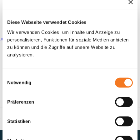
Förderprogramme
KINDER- UND JUGENDREISE
Förderprogramme
PRAKTIKUM
Diese Webseite verwendet Cookies
Förderprogramme
ALLE
ZIELGRUPPEN
Wir verwenden Cookies, um Inhalte und Anzeige zu
JUGENDLICHE IN MASSNAHMEN DER J
UGENDBERUFSHILFE
personalisieren, Funktionen für soziale Medien anbieten
Förderprogramme
zu können und die Zugriffe auf unsere Website zu
JUGENDLICHE MIT MIGRATIONSHINTERGRUND
Anfahrt
analysieren.
Förderprogramme
SCHÜLER*INNEN
Förderprogramme
Anfahrt auf Google Maps planen
SOG. BILDUNGSBENACHTEILIGTE JUGENDLICHE
Einwilligungsauswahl
Förderprogramme
Notwendig
KONTAKT
Social
SUCHE
Präferenzen
Statistiken
Kontakt