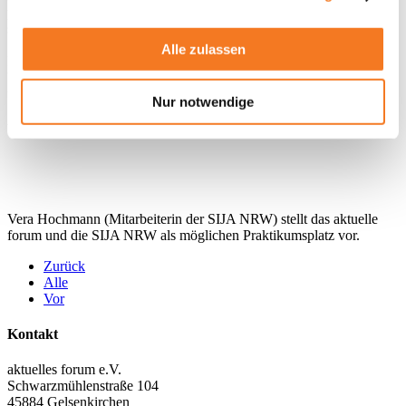
perspektivisch in einer Festanstellung für das aktuelle forum aktiv zu
sein einen großen Anklang bei den
Sozialwissenschaftsstudierenden. Das aktuelle forum und die SIJA
Alle zulassen
NRW schaut mit Zuversicht und einer großen Spannung, der
Vorstellung potenzieller Kandidat*innen für ein Praktikum entgegen
und freut sich darauf, die Zusammenarbeit mit der
Nur notwendige
Sozialwissenschaftlichen Fakultät der Ruhr-Universität Bochum
weiter vertiefen zu können.
Vera
Hochmann
(
Mitarbeiterin der SIJA NRW
)
stellt
das aktuelle
forum
und die SIJA
NRW
als möglichen Praktikumsplatz vor.
Zurück
Alle
Vor
Kontakt
aktuelles forum e.V.
Schwarzmühlenstraße 104
45884 Gelsenkirchen