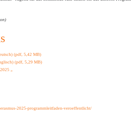
ion)
s
eutsch)
(pdf, 5,42 MB)
nglisch)
(pdf, 5,29 MB)
 2025 „
erasmus-2025-programmleitfaden-veroeffentlicht/