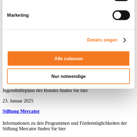
Links für weitere Informationen Jugendsozialarbeit
Marketing
Eurodesk Wegweiser zur Projektfinanzierung Mobilität als
Gegenstand politischer Jugendbildung Internationale
Jugendbegegnungen: interkulturell und antirassistisch Diversität &
Partizipation Orientations…
Details zeigen
Bund
·
Alle zulassen
23. Januar 2025
Kinder-und Jugendhilfeplan des Bundes
Nur notwendige
Informationen zu den Fördermöglichkeiten des Kinder-und
Jugendhilfeplans des Bundes finden Sie hier
23. Januar 2025
Stiftung Mercator
Informationen zu den Programmen und Fördermöglichkeiten der
Stiftung Mercator finden Sie hier