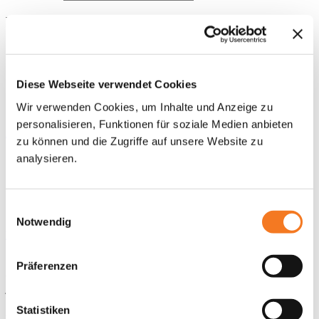
Fördermöglichkeiten // Bereiche //
Jugendsozialarbeit
Jugendsozialarbeit
Diese Webseite verwendet Cookies
Wir verwenden Cookies, um Inhalte und Anzeige zu
25. Februar 2025
personalisieren, Funktionen für soziale Medien anbieten
Aktuelles Jugendsozialarbeit
zu können und die Zugriffe auf unsere Website zu
analysieren.
Reaktion der Stiftung Deutsch-Russischer Jugendaustausch zum
russischen Angriff auf die Ukraine und Informationen zum
momentanen Förderstatus Gerade im…
Einwilligungsauswahl
25. Februar 2025
Notwendig
Best-Practice Beispiele Jugendsozialarbeit
„This is who we are“ – deutsch-polnische Jugendbegegnung
Präferenzen
(https://dpjw.org/this-is-who-we-are-deutsch-polnische-
jugendbegegnung/)
Statistiken
25. Februar 2025