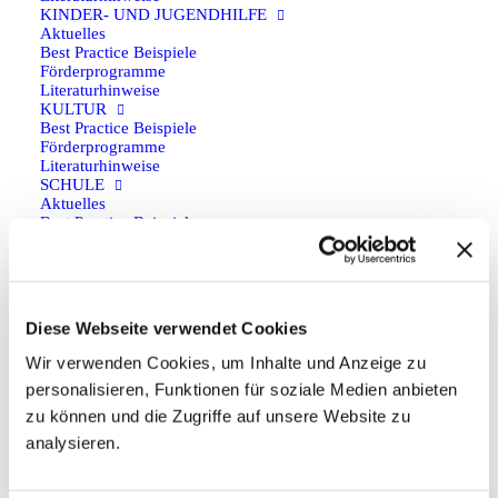
KINDER- UND JUGENDHILFE
Aktuelles
Zurück
Best Practice Beispiele
Förderprogramme
Literaturhinweise
KULTUR
Best Practice Beispiele
Förderprogramme
Anfahrt
Literaturhinweise
SCHULE
Aktuelles
Anfahrt auf Google Maps planen
Best Practice Beispiele
Förderprogramme
Literaturhinweise
SPORT
Social
Best Practice Beispiele
Förderprogramme
Diese Webseite verwendet Cookies
Literaturhinweise
PROGRAMMARTEN
Wir verwenden Cookies, um Inhalte und Anzeige zu
BEGEGNUNG
personalisieren, Funktionen für soziale Medien anbieten
Förderprogramme
FACHKRÄFTEAUSTAUSCH
zu können und die Zugriffe auf unsere Website zu
Förderprogramme
Kontakt
analysieren.
FREIWILLIGENDIENST
Förderprogramme
JUGENDAUSTAUSCH
aktuelles forum e.V.