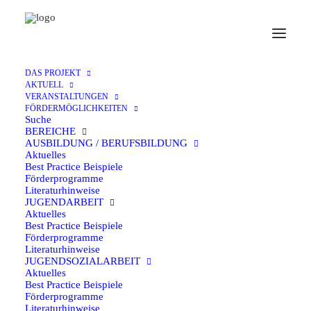
25. Februar 2025
DAS PROJEKT
AKTUELL
VERANSTALTUNGEN
Aktuelles Jugendsozialarbeit
FÖRDERMÖGLICHKEITEN
Suche
BEREICHE
AUSBILDUNG / BERUFSBILDUNG
Aktuelles
Best Practice Beispiele
Förderprogramme
Literaturhinweise
Reaktion
der Stiftung Deutsch-Russischer
JUGENDARBEIT
Jugendaustausch zum russischen Angriff auf die
Aktuelles
Best Practice Beispiele
Ukraine und
Informationen zum momentanen
Förderprogramme
Förderstatus
Literaturhinweise
JUGENDSOZIALARBEIT
Gerade im Krieg ist Jugendarbeit wichtig
Aktuelles
Best Practice Beispiele
Förderprogramme
Literaturhinweise