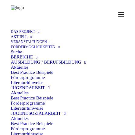
BUND
· 23. Januar 2025
DAS PROJEKT
AKTUELL
VERANSTALTUNGEN
Kinder-und Jugendhilfeplan des
FÖRDERMÖGLICHKEITEN
Suche
Bundes
BEREICHE
AUSBILDUNG / BERUFSBILDUNG
Aktuelles
Best Practice Beispiele
Förderprogramme
Literaturhinweise
JUGENDARBEIT
Informationen zu den Fördermöglichkeiten des
Aktuelles
Kinder-und Jugendhilfeplans des Bundes finden
Best Practice Beispiele
Förderprogramme
Sie
hier
Literaturhinweise
JUGENDSOZIALARBEIT
Aktuelles
Best Practice Beispiele
Förderprogramme
Literaturhinweise