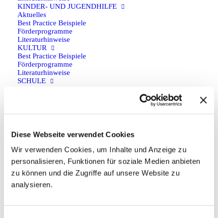
Zurück
KINDER- UND JUGENDHILFE
Aktuelles
Best Practice Beispiele
Förderprogramme
Literaturhinweise
KULTUR
Anfahrt
Best Practice Beispiele
Förderprogramme
Literaturhinweise
Anfahrt auf Google Maps planen
SCHULE
Aktuelles
Best Practice Beispiele
Förderprogramme
Social
Literaturhinweise
SPORT
Best Practice Beispiele
Diese Webseite verwendet Cookies
Förderprogramme
Literaturhinweise
Wir verwenden Cookies, um Inhalte und Anzeige zu
PROGRAMMARTEN
personalisieren, Funktionen für soziale Medien anbieten
BEGEGNUNG
Kontakt
Förderprogramme
zu können und die Zugriffe auf unsere Website zu
FACHKRÄFTEAUSTAUSCH
analysieren.
Förderprogramme
aktuelles forum e.V.
FREIWILLIGENDIENST
Förderprogramme
Schwarzmühlenstraße 104
JUGENDAUSTAUSCH