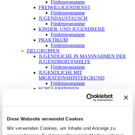
Förderprogramme
FREIWILLIGENDIENST
Förderprogramme
JUGENDAUSTAUSCH
Förderprogramme
KINDER- UND JUGENDREISE
Förderprogramme
PRAKTIKUM
Förderprogramme
ZIELGRUPPEN
JUGENDLICHE IN MASSNAHMEN DER J
UGENDBERUFSHILFE
Förderprogramme
JUGENDLICHE MIT
MIGRATIONSHINTERGRUND
Förderprogramme
SCHÜLER*INNEN
Förderprogramme
SOG. BILDUNGSBENACHTEILIGTE
JUGENDLICHE
Förderprogramme
KONTAKT
Diese Webseite verwendet Cookies
SUCHE
Wir verwenden Cookies, um Inhalte und Anzeige zu