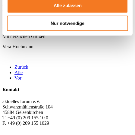
dafür einzusetzen, dass auch anderen Jugendlichen diese Chance
Alle zulassen
eröffnet wird. Sie können mich unter +49 (0) 209 155 1022 oder per
E-Mail an
v.hochmann@aktuelles-forum.de
erreichen.
Nur notwendige
Ich freue mich sehr auf eine gelungene Zusammenarbeit!
Mit herzlichen Grüßen
Vera Hochmann
Zurück
Alle
Vor
Kontakt
aktuelles forum e.V.
Schwarzmühlenstraße 104
45884 Gelsenkirchen
T. +49 (0) 209 155 10 0
F. +49 (0) 209 155 1029