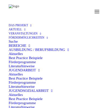
DAS PROJEKT
AKTUELL
VERANSTALTUNGEN
Rückblick Eurodesk-
FÖRDERMÖGLICHKEITEN
Suche
BEREICHE
Jahrestagung 2025 in Köln
AUSBILDUNG / BERUFSBILDUNG
Aktuelles
Best Practice Beispiele
22. MAI 2025
|
IN
AKTUELLES
|
VON
MARIE WAGNER
Förderprogramme
Literaturhinweise
Eurodesk-Jahrestagung 2025 in Köln
JUGENDARBEIT
Aktuelles
Best Practice Beispiele
Ein starkes Netzwerk
Förderprogramme
Literaturhinweise
JUGENDSOZIALARBEIT
Das jährliche Netzwerktreffen von Eurodesk Deutschland
Aktuelles
fand vom 31. März bis zum 2. April 2025 mit rund 50
Best Practice Beispiele
Förderprogramme
Partnern in Köln statt. Im Fokus standen die Themen KI in
Literaturhinweise