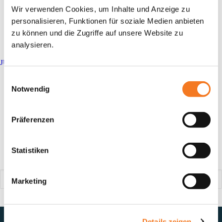
Förderprogramme
Wir verwenden Cookies, um Inhalte und Anzeige zu
Anfahrt auf Google Maps planen
KINDER- UND JUGENDREISE
Förderprogramme
personalisieren, Funktionen für soziale Medien anbieten
PRAKTIKUM
zu können und die Zugriffe auf unsere Website zu
Förderprogramme
analysieren.
ZIELGRUPPEN
Social
JUGENDLICHE IN MASSNAHMEN DER J
UGENDBERUFSHILFE
Förderprogramme
Einwilligungsauswahl
JUGENDLICHE MIT MIGRATIONSHINTERGRUND
Förderprogramme
Notwendig
SCHÜLER*INNEN
Förderprogramme
Kontakt
SOG. BILDUNGSBENACHTEILIGTE JUGENDLICHE
Präferenzen
Förderprogramme
KONTAKT
aktuelles forum e.V.
Schwarzmühlenstraße 104
Statistiken
SUCHE
45884 Gelsenkirchen
T. +49 (0) 209 155 10 0
Marketing
F. +49 (0) 209 155 1029
Details zeigen