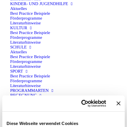
der Jugendinformation sowie Demokratieförderung.
KINDER- UND JUGENDHILFE
Aktuelles
Best Practice Beispiele
Den gesamten Beitrag finden Sie unter
Förderprogramme
https://ijab.de/projekte/eurodesk/aktuelle-beitraege-zu-
Literaturhinweise
KULTUR
eurodesk/eurodesk-jahrestagung-2025-in-koeln
Best Practice Beispiele
Förderprogramme
Literaturhinweise
SCHULE
Aktuelles
Quelle: IJAB Newsletter 7/2025
Best Practice Beispiele
Förderprogramme
Literaturhinweise
SPORT
Best Practice Beispiele
Förderprogramme
Literaturhinweise
PROGRAMMARTEN
ALLE
BEGEGNUNG
Förderprogramme
FACHKRÄFTEAUSTAUSCH
Förderprogramme
FREIWILLIGENDIENST
Anfahrt
Förderprogramme
Diese Webseite verwendet Cookies
JUGENDAUSTAUSCH