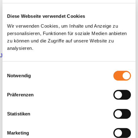
FREIWILLIGENDIENST
Alle
Förderprogramme
JUGENDAUSTAUSCH
Diese Webseite verwendet Cookies
Förderprogramme
KINDER- UND JUGENDREISE
Wir verwenden Cookies, um Inhalte und Anzeige zu
Förderprogramme
Anfahrt
personalisieren, Funktionen für soziale Medien anbieten
PRAKTIKUM
Förderprogramme
zu können und die Zugriffe auf unsere Website zu
ZIELGRUPPEN
Anfahrt auf Google Maps planen
analysieren.
JUGENDLICHE IN MASSNAHMEN DER J
UGENDBERUFSHILFE
Förderprogramme
JUGENDLICHE MIT MIGRATIONSHINTERGRUND
Einwilligungsauswahl
Social
Notwendig
Förderprogramme
SCHÜLER*INNEN
Förderprogramme
SOG. BILDUNGSBENACHTEILIGTE JUGENDLICHE
Präferenzen
Förderprogramme
Kontakt
KONTAKT
Statistiken
aktuelles forum e.V.
SUCHE
Schwarzmühlenstraße 104
Marketing