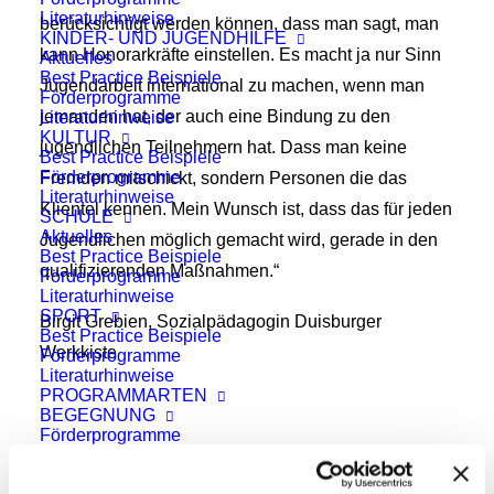
Literaturhinweise
berücksichtigt werden können, dass man sagt, man
KINDER- UND JUGENDHILFE
kann Honorarkräfte einstellen. Es macht ja nur Sinn
Aktuelles
Best Practice Beispiele
Jugendarbeit international zu machen, wenn man
Förderprogramme
jemanden hat, der auch eine Bindung zu den
Literaturhinweise
KULTUR
jugendlichen Teilnehmern hat. Dass man keine
Best Practice Beispiele
Förderprogramme
Fremden mitschickt, sondern Personen die das
Literaturhinweise
Klientel kennen. Mein Wunsch ist, dass das für jeden
SCHULE
Aktuelles
Jugendlichen möglich gemacht wird, gerade in den
Best Practice Beispiele
qualifizierenden Maßnahmen.“
Förderprogramme
Literaturhinweise
SPORT
Birgit Grebien, Sozialpädagogin Duisburger
Best Practice Beispiele
Werkkiste
Förderprogramme
Literaturhinweise
PROGRAMMARTEN
BEGEGNUNG
Förderprogramme
FACHKRÄFTEAUSTAUSCH
Förderprogramme