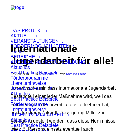
DAS PROJEKT
AKTUELL
VERANSTALTUNGEN
Internationale
FÖRDERMÖGLICHKEITEN
Suche
BEREICHE
Jugendarbeit für alle!
AUSBILDUNG / BERUFSBILDUNG
Aktuelles
Best Practice Beispiele
22. April 2014
|
In
Testimonial
|
Von
Karolina Hajjar
Förderprogramme
Literaturhinweise
„Ich wünsche mir, dass internationale Jugendarbeit
JUGENDARBEIT
Aktuelles
Bestandteil einer jeder Maßnahme wird, weil das
Best Practice Beispiele
Förderprogramme
einen enormen Mehrwert für die Teilnehmer hat,
Literaturhinweise
auch für deren Zukunft. Dass genug Mittel zur
JUGENDSOZIALARBEIT
Aktuelles
Verfügung gestellt werden, dass diese Hemmnisse
Best Practice Beispiele
wie z.B. Personaleinsatz eventuell auch
Förderprogramme