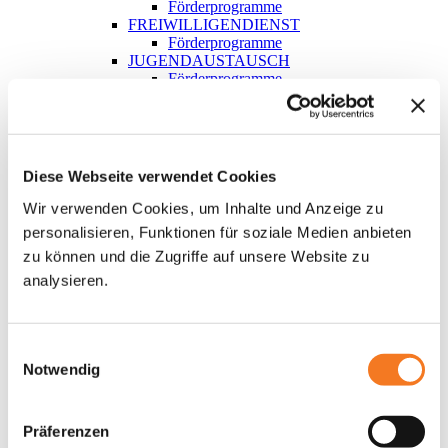
Förderprogramme
FREIWILLIGENDIENST
Förderprogramme
JUGENDAUSTAUSCH
Förderprogramme
KINDER- UND JUGENDREISE
Förderprogramme
PRAKTIKUM
Förderprogramme
ZIELGRUPPEN
Diese Webseite verwendet Cookies
JUGENDLICHE IN MASSNAHMEN DER J
UGENDBERUFSHILFE
Wir verwenden Cookies, um Inhalte und Anzeige zu
Förderprogramme
personalisieren, Funktionen für soziale Medien anbieten
JUGENDLICHE MIT
zu können und die Zugriffe auf unsere Website zu
MIGRATIONSHINTERGRUND
Förderprogramme
analysieren.
SCHÜLER*INNEN
Förderprogramme
SOG. BILDUNGSBENACHTEILIGTE
JUGENDLICHE
Einwilligungsauswahl
Förderprogramme
Notwendig
KONTAKT
SUCHE
Präferenzen