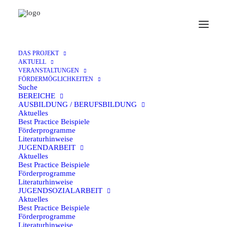
Fördermöglichkeiten // Bereiche // Sport
Sport
DAS PROJEKT
AKTUELL
VERANSTALTUNGEN
FÖRDERMÖGLICHKEITEN
Suche
BEREICHE
AUSBILDUNG / BERUFSBILDUNG
Aktuelles
Best Practice Beispiele
25. Februar 2025
Förderprogramme
Literaturhinweise
Best-Practice Beispiele Sport
JUGENDARBEIT
Aktuelles
Best Practice Beispiele
Förderprogramme
Literaturhinweise
DSJ academy camp 2024 in Gangwon mit
JUGENDSOZIALARBEIT
Aktuelles
Podcast
Best Practice Beispiele
Förderprogramme
Literaturhinweise