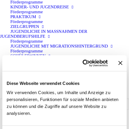
Förderprogramme
KINDER- UND JUGENDREISE
Förderprogramme
PRAKTIKUM
Informationen zu den Erasmus+ Programmen
Förderprogramme
ZIELGRUPPEN
JUGENDLICHE IN MASSNAHMEN DER J
UGENDBERUFSHILFE
Förderprogramme
JUGENDLICHE MIT MIGRATIONSHINTERGRUND
LAND
· 14. Dezember 2024
Förderprogramme
SCHÜLER*INNEN
Sportjugend-Landessportbund NRW
Förderprogramme
SOG. BILDUNGSBENACHTEILIGTE JUGENDLICHE
Förderprogramme
KONTAKT
Alle Informationen zu den Fördermöglichkeiten
Diese Webseite verwendet Cookies
des Sportjugend-Landessportbunds NRW finden
SUCHE
Wir verwenden Cookies, um Inhalte und Anzeige zu
Sie unter folgendem Link.
personalisieren, Funktionen für soziale Medien anbieten
zu können und die Zugriffe auf unsere Website zu
analysieren.