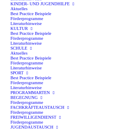
KINDER- UND JUGENDHILFE
25. Februar 2025
Aktuelles
Best Practice Beispiele
Links für weitere Informationen Sport
Förderprogramme
Literaturhinweise
KULTUR
Best Practice Beispiele
Förderprogramme
Sportjugend goes international Erasmus + sport
Literaturhinweise
SCHULE
Qualitätshandbuch Internationale Jugendarbeit
Aktuelles
Fremdheit & Diversität in der internationalen
Best Practice Beispiele
Förderprogramme
Jugendarbeit Thomas,…
Literaturhinweise
SPORT
Best Practice Beispiele
Förderprogramme
Literaturhinweise
EU
·
PROGRAMMARTEN
BEGEGNUNG
23. Januar 2025
Förderprogramme
FACHKRÄFTEAUSTAUSCH
Erasmus +
Förderprogramme
FREIWILLIGENDIENST
Förderprogramme
JUGENDAUSTAUSCH