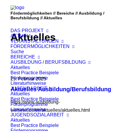
Fördermöglichkeiten // Bereiche // Ausbildung /
Berufsbildung // Aktuelles
DAS PROJEKT
Aktuelles
AKTUELL
VERANSTALTUNGEN
FÖRDERMÖGLICHKEITEN
Suche
BEREICHE
AUSBILDUNG / BERUFSBILDUNG
Aktuelles
Best Practice Beispiele
Förderprogramme
25. Februar 2025
Literaturhinweise
JUGENDARBEIT
Aktuelles Ausbildung/Berufsbildung
Aktuelles
Best Practice Beispiele
https://www.ausbildung-
Förderprogramme
Literaturhinweise
weltweit.de/de/aktuelles/aktuelles.html
JUGENDSOZIALARBEIT
Aktuelles
Best Practice Beispiele
Förderprogramme