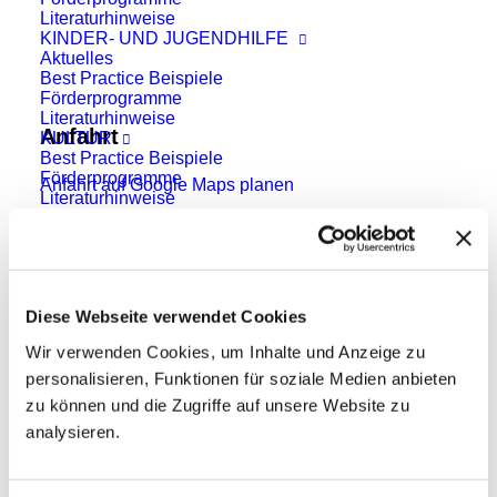
Literaturhinweise
KINDER- UND JUGENDHILFE
Aktuelles
Best Practice Beispiele
Förderprogramme
Literaturhinweise
Anfahrt
KULTUR
Best Practice Beispiele
Förderprogramme
Anfahrt auf Google Maps planen
Literaturhinweise
SCHULE
Aktuelles
Best Practice Beispiele
Social
Förderprogramme
Literaturhinweise
Diese Webseite verwendet Cookies
SPORT
Best Practice Beispiele
Wir verwenden Cookies, um Inhalte und Anzeige zu
Förderprogramme
Literaturhinweise
personalisieren, Funktionen für soziale Medien anbieten
PROGRAMMARTEN
Kontakt
zu können und die Zugriffe auf unsere Website zu
BEGEGNUNG
analysieren.
Förderprogramme
aktuelles forum e.V.
FACHKRÄFTEAUSTAUSCH
Förderprogramme
Schwarzmühlenstraße 104