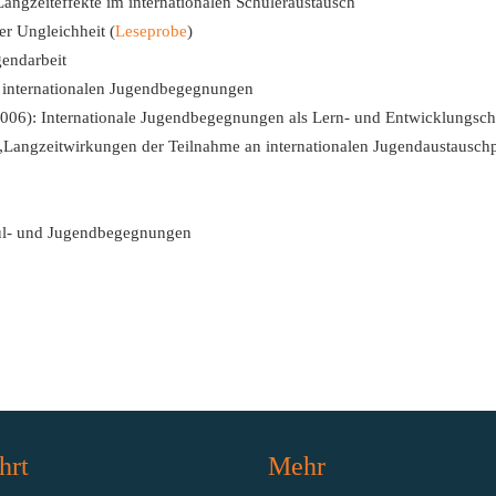
angzeiteffekte im internationalen Schüleraustausch
r Ungleichheit (
Leseprobe
)
gendarbeit
 internationalen Jugendbegegnungen
006): Internationale Jugendbegegnungen als Lern- und Entwicklungsc
„Langzeitwirkungen der Teilnahme an internationalen Jugendaustausch
hul- und Jugendbegegnungen
hrt
Mehr