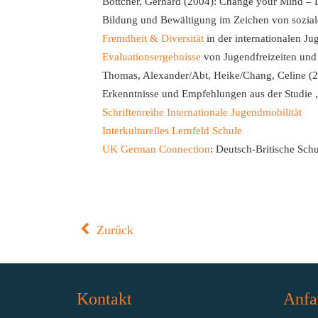
Böttcher, Gerhard (2004): Change your Mind – L
Bildung und Bewältigung im Zeichen von soziale
Fremdheit & Diversität
in der internationalen Ju
Evaluationsergebnisse
von Jugendfreizeiten und
Thomas, Alexander/Abt, Heike/Chang, Celine (2
Erkenntnisse und Empfehlungen aus der Studie 
Schriftenreihe Internationale Jugendmobilität
Interkulturelles Lernfeld Schule
UK German Connection
: Deutsch-Britische Sc
Zurück
Kontakt
Anfa