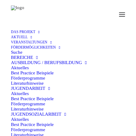
EU
· 23. Januar 2025
DAS PROJEKT
AKTUELL
Deutsch-Französisches
VERANSTALTUNGEN
FÖRDERMÖGLICHKEITEN
Jugendwerk
Suche
BEREICHE
AUSBILDUNG / BERUFSBILDUNG
Aktuelles
Best Practice Beispiele
Förderprogramme
Literaturhinweise
Informationen zu den Programmen und
JUGENDARBEIT
Fördermöglichkeiten des Deutsch-Französischen
Aktuelles
Best Practice Beispiele
Jugendwerks finden sie unter folgendem
Link
.
Förderprogramme
Literaturhinweise
JUGENDSOZIALARBEIT
Aktuelles
Best Practice Beispiele
Zurück
Förderprogramme
Literaturhinweise