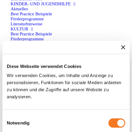
KINDER- UND JUGENDHILFE
Aktuelles
Best Practice Beispiele
Förderprogramme
Anfahrt
Literaturhinweise
KULTUR
Best Practice Beispiele
Anfahrt auf Google Maps planen
Förderprogramme
Literaturhinweise
SCHULE
Aktuelles
Social
Best Practice Beispiele
Förderprogramme
Diese Webseite verwendet Cookies
Literaturhinweise
SPORT
Wir verwenden Cookies, um Inhalte und Anzeige zu
Best Practice Beispiele
personalisieren, Funktionen für soziale Medien anbieten
Förderprogramme
Kontakt
Literaturhinweise
zu können und die Zugriffe auf unsere Website zu
PROGRAMMARTEN
analysieren.
BEGEGNUNG
aktuelles forum e.V.
Förderprogramme
FACHKRÄFTEAUSTAUSCH
Schwarzmühlenstraße 104
Förderprogramme
Einwilligungsauswahl
45884 Gelsenkirchen
FREIWILLIGENDIENST
Notwendig
Förderprogramme
T. +49 (0) 209 155 10 0
JUGENDAUSTAUSCH