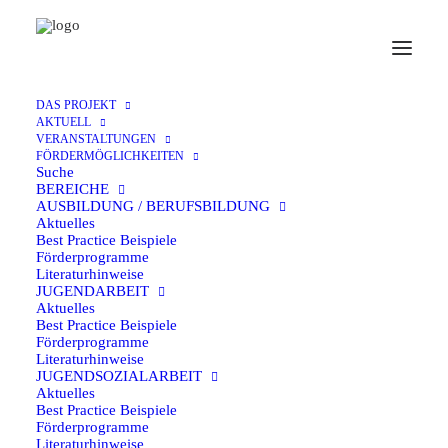
25. Februar 2025
DAS PROJEKT
AKTUELL
Aktuelles Kinder-und
VERANSTALTUNGEN
FÖRDERMÖGLICHKEITEN
Jugendhilfe
Suche
BEREICHE
AUSBILDUNG / BERUFSBILDUNG
Aktuelles
Best Practice Beispiele
Förderprogramme
Literaturhinweise
JUGENDARBEIT
Reaktion
der Stiftung Deutsch-Russischer
Aktuelles
Jugendaustausch zum russischen Angriff auf die
Best Practice Beispiele
Förderprogramme
Ukraine und
Informationen zum momentanen
Literaturhinweise
Förderstatus
JUGENDSOZIALARBEIT
Aktuelles
Gerade im Krieg ist Jugendarbeit wichtig
Best Practice Beispiele
Förderprogramme
Literaturhinweise