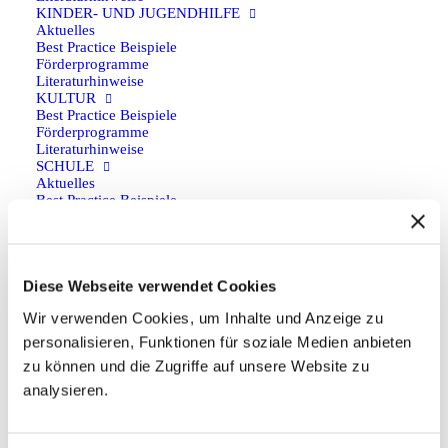
KINDER- UND JUGENDHILFE
Aktuelles
Best Practice Beispiele
Zurück
Förderprogramme
Literaturhinweise
KULTUR
Best Practice Beispiele
Förderprogramme
Literaturhinweise
Anfahrt
SCHULE
Aktuelles
Best Practice Beispiele
Anfahrt auf Google Maps planen
Förderprogramme
Literaturhinweise
SPORT
Best Practice Beispiele
Social
Förderprogramme
Diese Webseite verwendet Cookies
Literaturhinweise
Wir verwenden Cookies, um Inhalte und Anzeige zu
PROGRAMMARTEN
BEGEGNUNG
personalisieren, Funktionen für soziale Medien anbieten
Förderprogramme
zu können und die Zugriffe auf unsere Website zu
FACHKRÄFTEAUSTAUSCH
Kontakt
Förderprogramme
analysieren.
FREIWILLIGENDIENST
Förderprogramme
aktuelles forum e.V.
JUGENDAUSTAUSCH